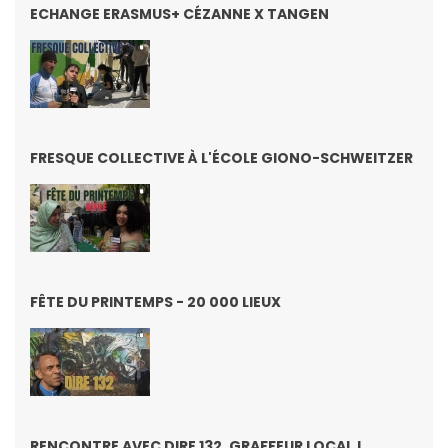
ECHANGE ERASMUS+ CÉZANNE X TANGEN
FRESQUE COLLECTIVE À L'ÉCOLE GIONO-SCHWEITZER
FÊTE DU PRINTEMPS - 20 000 LIEUX
RENCONTRE AVEC DIRE 132, GRAFFEUR LOCAL !