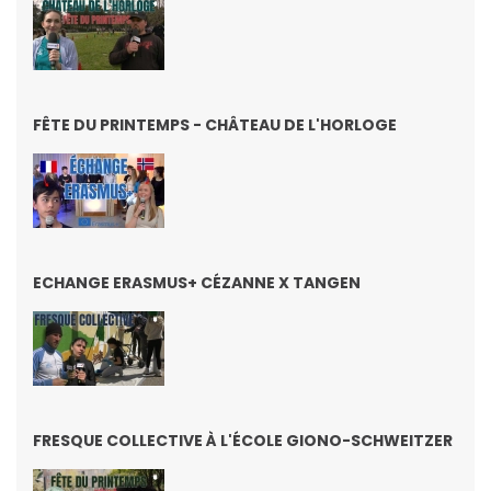
FÊTE DU PRINTEMPS - CHÂTEAU DE L'HORLOGE
ECHANGE ERASMUS+ CÉZANNE X TANGEN
FRESQUE COLLECTIVE À L'ÉCOLE GIONO-SCHWEITZER