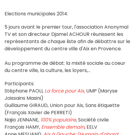
Elections municipales 2014:
5 jours avant le premier tour, l'association Anonymal
TV et son directeur Djamel ACHOUR réunissent les
représentants de chaque liste afin de débattre sur le
développement du centre ville d'Aix en Provence.
Au programme de débat: la mixité sociale au coeur
du centre ville, la culture, les loyers,...
Participants:
Stéphane PAOLI,
La force pour Aix,
UMP (Maryse
Joissains Masini)
Guillaume GIRAUD, Union pour Aix, Sans étiquette
(François Xavier de PERRETI)
Najia JENNANE,
100% populaire
, Société civile
François HAMY,
Ensemble demain
, EELV
Anne MESLIAND,
Aix à Gauche: l'Humain d'abord
,